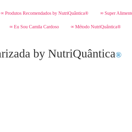
∞ Produtos Recomendados by NutriQuântica®
∞ Super Aliment
∞ Eu Sou Camila Cardoso
∞ Método NutriQuântica®
rizada by NutriQuântica
®