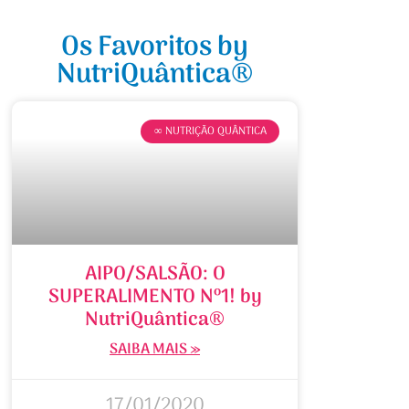
Os Favoritos by
NutriQuântica®
∞ NUTRIÇÃO QUÂNTICA
AIPO/SALSÃO: O
SUPERALIMENTO Nº1! by
NutriQuântica®
SAIBA MAIS »
17/01/2020