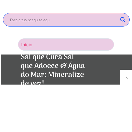
Início
Inscrev
∞ Nutrição Quântica
∞ Vida Saudável!
Sal
que Cura Sal
que Adoece & Água
do Mar: Mineralize
de vez!