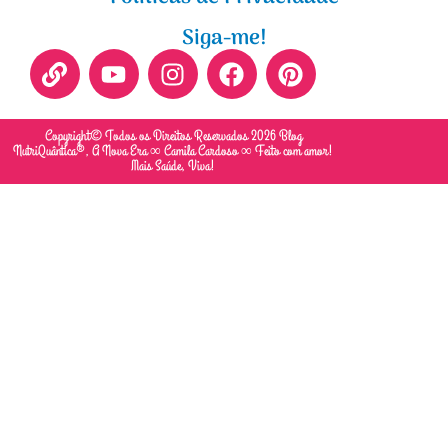
Siga-me!
Copyright© Todos os Direitos Reservados 2026 Blog
NutriQuântica®, A Nova Era ∞ Camila Cardoso ∞ Feito com amor!
Mais Saúde, Viva!