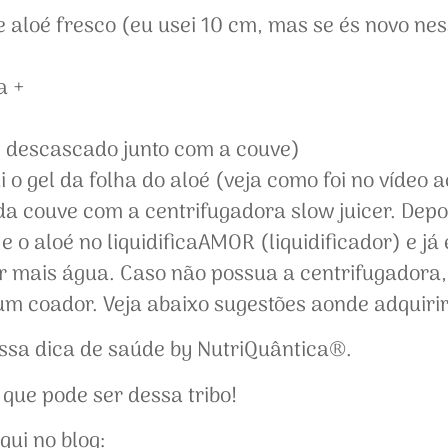
aloé fresco (eu usei 10 cm, mas se és novo nes
a +
i descascado junto com a couve)
 o gel da folha do aloé (veja como foi no vídeo 
da couve com a centrifugadora slow juicer. Depo
 o aloé no liquidificaAMOR (liquidificador) e já
r mais água. Caso não possua a centrifugadora,
num coador. Veja abaixo sugestões aonde adquirir
ssa dica de saúde by NutriQuântica®.
ue pode ser dessa tribo!
qui no blog: