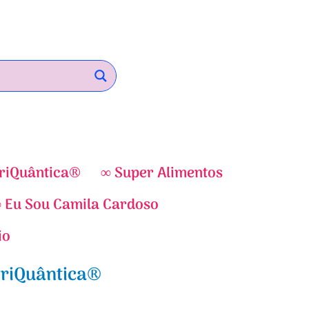
riQuântica®
∞ Super Alimentos
 Eu Sou Camila Cardoso
io
triQuântica®