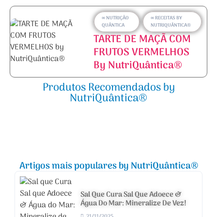
∞ NUTRIÇÃO
∞ RECEITAS BY
QUÂNTICA
NUTRIQUÂNTICA®
TARTE DE MAÇÃ COM
FRUTOS VERMELHOS
By NutriQuântica®
Produtos Recomendados by
NutriQuântica®
Artigos mais populares by NutriQuântica®
Sal Que Cura Sal Que Adoece &
Água Do Mar: Mineralize De Vez!
21/11/2025