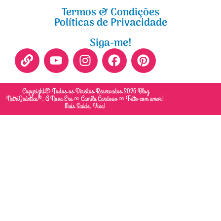
Termos & Condições
Políticas de Privacidade
Siga-me!
Copyright© Todos os Direitos Reservados 2026 Blog
NutriQuântica®, A Nova Era ∞ Camila Cardoso ∞ Feito com amor!
Mais Saúde, Viva!