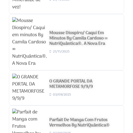
Mousse Diospiro/ Caqui Em
Minutos By Camila Cardoso ∞
NutriQuântica®, A Nova Era
21/11/2025
O GRANDE PORTAL DA
METAMORFOSE 9/9/9
03/09/2025
Parfait De Manga Com Frutos
Vermelhos By NutriQuântica®