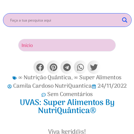
Início
Inscrev
∞ Nutrição Quântica
,
∞ Super Alimentos
Camila Cardoso NutriQuantica
24/11/2022
Sem Comentários
UVAS: Super Alimentos By
NutriQuântica®
Viva kerid@s!