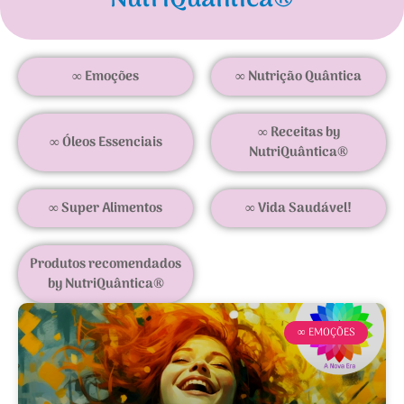
∞ Emoções
∞ Nutrição Quântica
∞ Receitas by
∞ Óleos Essenciais
NutriQuântica®
∞ Super Alimentos
∞ Vida Saudável!
Produtos recomendados
by NutriQuântica®
∞ EMOÇÕES