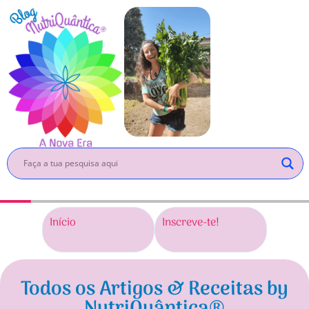
Inscreve-te!
∞ Eu Sou Camila
∞ Mét
Cardoso
NutriQ
Todos os Artigos & Receitas by
NutriQuântica®