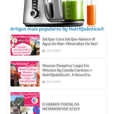
Artigos mais populares by NutriQuântica®
Sal Que Cura Sal Que Adoece &
Água Do Mar: Mineralize De Vez!
21/11/2025
Mousse Diospiro/ Caqui Em
Minutos By Camila Cardoso ∞
NutriQuântica®, A Nova Era
21/11/2025
O GRANDE PORTAL DA
METAMORFOSE 9/9/9