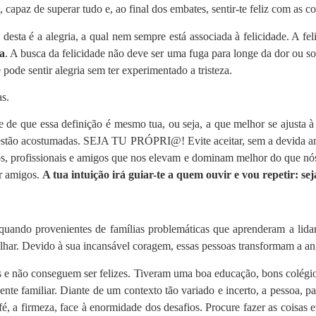
apaz de superar tudo e, ao final dos embates, sentir-te feliz com as co
o desta é a alegria, a qual nem sempre está associada à felicidade. A f
a
. A busca da felicidade não deve ser uma fuga para longe da dor ou 
pode sentir alegria sem ter experimentado a tristeza.
as.
-te de que essa definição é mesmo tua, ou seja, a que melhor se ajusta 
estão acostumadas. SEJA TU PRÓPRI@! Evite aceitar, sem a devida anál
 profissionais e amigos que nos elevam e dominam melhor do que nós cer
or amigos.
A tua intuição irá guiar-te a quem ouvir e vou repetir: s
uando provenientes de famílias problemáticas que aprenderam a lidar
har. Devido à sua incansável coragem, essas pessoas transformam a ang
e não conseguem ser felizes. Tiveram uma boa educação, bons colégios
e familiar. Diante de um contexto tão variado e incerto, a pessoa, para
é, a firmeza, face à enormidade dos desafios. Procure fazer as coisas