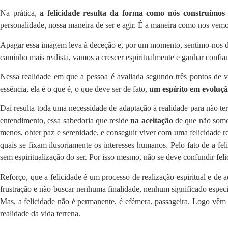
Na prática,
a felicidade resulta da forma como nós construímos
personalidade, nossa maneira de ser e agir. É a maneira como nos vem
Apagar essa imagem leva à deceção e, por um momento, sentimo-nos dep
caminho mais realista, vamos a crescer espiritualmente e ganhar confia
Nessa realidade em que a pessoa é avaliada segundo três pontos de vis
essência, ela é o que é, o que deve ser de fato,
um espírito em evoluçã
Daí resulta toda uma necessidade de adaptação à realidade para não ter qu
entendimento, essa sabedoria que reside
na aceitação
de que não somos
menos, obter paz e serenidade, e conseguir viver com uma felicidade re
quais se fixam ilusoriamente os interesses humanos. Pelo fato de a fe
sem espiritualização do ser. Por isso mesmo, não se deve confundir f
Reforço, que a felicidade é um processo de realização espiritual e de 
frustração e não buscar nenhuma finalidade, nenhum significado especia
Mas, a felicidade não é permanente, é efémera, passageira. Logo vêm 
realidade da vida terrena.