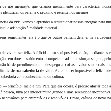
 de nós mesm@s, que criamos mentalmente para caracterizar noss
os identificamos perante o próximo e perante nós mesmos.
ias da vida, vamos a aprender a redirecionar nossas energias para um
ual e adaptação à realidade material.
seus semelhantes, ela é o que os outros pensam dela; e, na verdadeira
 de viver e ser feliz. A felicidade só será possível, então, mediante esse
ução sem dores e sofrimentos, compete a cada um esforçar-se para, pel
e não há desprendimento nem desapego às coisas e valores materiais nos
limite de sua sabedoria de vida.
Acredito ser impossível a felicidad
r sabedoria com conhecimento ou cultura.
 — princípio, meio e fim. Para que ela ocorra, é preciso afastar toda a
a à pessoa, uma paz interior muito grande e uma serenidade inexcedível.
necessários para enfrentá-los e resolvê-los. Então, caímos de novo na