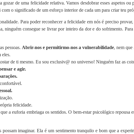
a gozar de uma felicidade relativa. Vamos desdobrar esses aspetos ou p
 com o significado de um esforço interior de cada um para criar teu pró
onalidade. Para poder reconhecer a felicidade em nós é preciso provar,
a, ninguém consegue se livrar por inteiro da dor e do sofrimento. Para 
 as pessoas.
Abrir-nos e permitirmo-nos a vulnerabilidade
, nem que 
 eles.
 gostar de ti mesmo. Eu sou exclusiv@ no universo! Ninguém faz as co
ensar e agir.
parações.
confortável.
essoal.
lização.
rópria felicidade.
que a euforia embriaga os sentidos. O bem-estar psicológico repousa e
ns possam imaginar. Ela é um sentimento tranquilo e bom que a exper