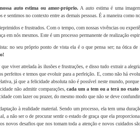
 nossa auto estima ou amor-próprio.
A auto estima é uma imagem
os e sentimos no contexto entre as demais pessoas. É a maneira como n
rimidos e frustrados. Com o tempo, com nossas vivências ou experiênc
nça em nós mesmos. Este é um processo permanente de realização espirit
ta: no seu próprio ponto de vista ela é o que pensa ser; na ótica de 
o!
e viver atrelada às ilusões e frustrações, e disso tudo extrair a alegria
 perfeitos e temos que evoluir para a perfeição. E, como não há evol
lativa, já que a felicidade absoluta não é possível neste mundo, porqu
licidade não admitir comparações,
cada um a tem ou a terá no exato 
elicidade com lazer ou prazer, do mesmo modo que não se deve confundi
adaptação à realidade material. Sendo um processo, ela tem uma duração
l, a não ser o de procurar sentir o estado de graça que ela proporcion
os novos desafios que nos tomam toda a atenção e novos cuidados são 