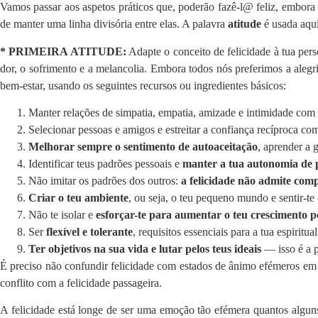
Vamos passar aos aspetos práticos que, poderão fazê-l@ feliz, embora 
de manter uma linha divisória entre elas. A palavra
atitude
é usada aqui
* PRIMEIRA ATITUDE:
Adapte o conceito de felicidade à tua pers
dor, o sofrimento e a melancolia. Embora todos nós preferimos a alegri
bem-estar, usando os seguintes recursos ou ingredientes básicos:
Manter relações de simpatia, empatia, amizade e intimidade com
Selecionar pessoas e amigos e estreitar a confiança recíproca com
Melhorar sempre o sentimento de autoaceitação
, aprender a
Identificar teus padrões pessoais e
manter a tua autonomia de p
Não imitar os padrões dos outros:
a felicidade não admite com
Criar o teu ambiente
, ou seja, o teu pequeno mundo e sentir-te 
Não te isolar e
esforçar-te para aumentar o teu crescimento p
Ser
flexível e tolerante
, requisitos essenciais para a tua espiritua
Ter objetivos na sua vida e lutar pelos teus ideais
— isso é a p
É preciso não confundir felicidade com estados de ânimo efémeros em 
conflito com a felicidade passageira.
A felicidade está longe de ser uma emoção tão efémera quantos algu