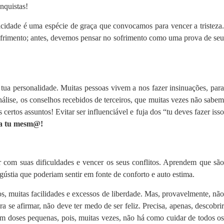
nquistas!
elicidade é uma espécie de graça que convocamos para vencer a tristeza.
sofrimento; antes, devemos pensar no sofrimento como uma prova de se
à tua personalidade. Muitas pessoas vivem a nos fazer insinuações, para
ise, os conselhos recebidos de terceiros, que muitas vezes não sabem
tos assuntos! Evitar ser influenciável e fuja dos “tu deves fazer isso
eja tu mesm@!
 com suas dificuldades e vencer os seus conflitos. Aprendem que são
ústia que poderiam sentir em fonte de conforto e auto estima.
, muitas facilidades e excessos de liberdade. Mas, provavelmente, não
 se afirmar, não deve ter medo de ser feliz. Precisa, apenas, descobrir
 em doses pequenas, pois, muitas vezes, não há como cuidar de todos os