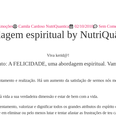
Emoções
Camila Cardoso NutriQuantica
02/10/2010
Sem Comen
em espiritual by NutriQu
Viva kerid@!
nto: A FELICIDADE, uma abordagem espiritual. Vamo
entamento e realização. Há um aumento da satisfação de sermos nós 
r à vida a sua verdadeira dimensão e estar de bem com a vida.
ontentamento, valorizar e dignificar todos os grandes atributos do espír
em eliminar ou pelo menos lutar e tentar afastar as frustrações de teu 