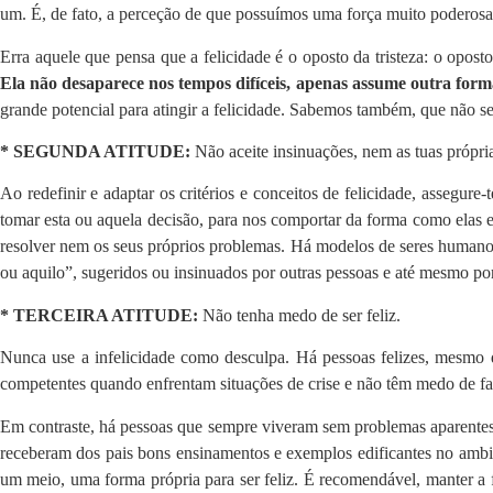
um. É, de fato, a perceção de que possuímos uma força muito poderosa, c
Erra aquele que pensa que a felicidade é o oposto da tristeza: o opost
Ela não desaparece nos tempos difíceis, apenas assume outra form
grande potencial para atingir a felicidade. Sabemos também, que não se 
* SEGUNDA ATITUDE:
Não aceite insinuações, nem as tuas própri
Ao redefinir e adaptar os critérios e conceitos de felicidade, assegure
tomar esta ou aquela decisão, para nos comportar da forma como elas 
resolver nem os seus próprios problemas. Há modelos de seres humanos,
ou aquilo”, sugeridos ou insinuados por outras pessoas e até mesmo p
* TERCEIRA ATITUDE:
Não tenha medo de ser feliz.
Nunca use a infelicidade como desculpa. Há pessoas felizes, mesmo q
competentes quando enfrentam situações de crise e não têm medo de fal
Em contraste, há pessoas que sempre viveram sem problemas aparentes 
receberam dos pais bons ensinamentos e exemplos edificantes no ambient
um meio, uma forma própria para ser feliz. É recomendável, manter a f