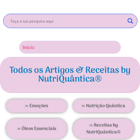
Início
Inscrev
Todos os Artigos & Receitas by
NutriQuântica®
∞ Emoções
∞ Nutrição Quântica
∞ Receitas by
∞ Óleos Essenciais
NutriQuântica®