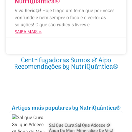
NutriQuântica®
Viva Kerid@! Hoje trago um tema que por vezes
confunde e nem sempre o foco é o certo: as
soluções! O que são radicais livres e
SAIBA MAIS »
04/05/2012
Centrifugadoras Sumos & Aipo
Recomendações by NutriQuântica®
Artigos mais populares by NutriQuântica®
Sal Que Cura Sal Que Adoece &
Água Do Mar: Mineralize De Vez!