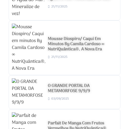
21/11/2025
Mousse Diospiro/ Caqui Em
Minutos By Camila Cardoso ∞
NutriQuântica®, A Nova Era
21/11/2025
O GRANDE PORTAL DA
METAMORFOSE 9/9/9
03/09/2025
Parfait De Manga Com Frutos
Vermelhos By NutriQuântica®