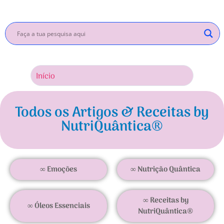
Início
Inscrev
Todos os Artigos & Receitas by
NutriQuântica®
∞ Emoções
∞ Nutrição Quântica
∞ Receitas by
∞ Óleos Essenciais
NutriQuântica®