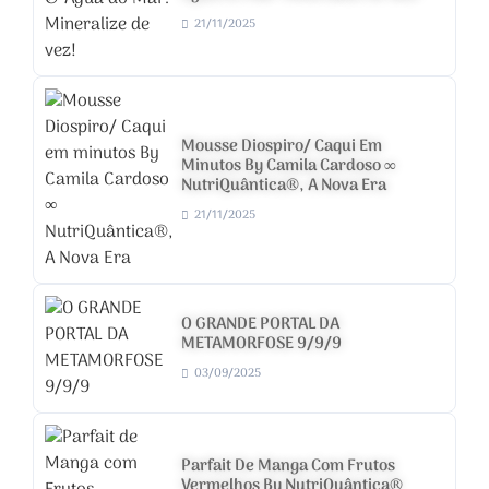
21/11/2025
Mousse Diospiro/ Caqui Em
Minutos By Camila Cardoso ∞
NutriQuântica®, A Nova Era
21/11/2025
O GRANDE PORTAL DA
METAMORFOSE 9/9/9
03/09/2025
Parfait De Manga Com Frutos
Vermelhos By NutriQuântica®