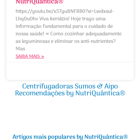
NutriQuântica®
https://youtu.be/x57gu8NF8B0?si=Lwdxsul-
Lhq0u0hv Viva kerid@s! Hoje trago uma
informação fundamental para o cuidado de
nossa saúde! ∞ Como cozinhar adequadamente
as leguminosas e eliminar os anti-nutrientes?
Mas
SAIBA MAIS »
18/11/2020
Centrifugadoras Sumos & Aipo
Recomendações by NutriQuântica®
Artigos mais populares by NutriQuântica®