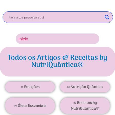
Início
Inscrev
Todos os Artigos & Receitas by
NutriQuântica®
∞ Emoções
∞ Nutrição Quântica
∞ Receitas by
∞ Óleos Essenciais
NutriQuântica®