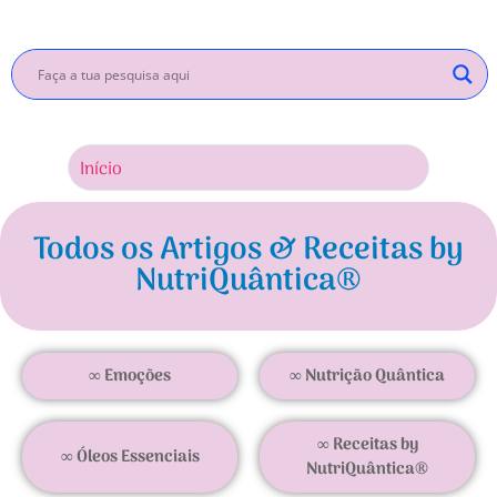
Início
Inscrev
Todos os Artigos & Receitas by
NutriQuântica®
∞ Emoções
∞ Nutrição Quântica
∞ Receitas by
∞ Óleos Essenciais
NutriQuântica®