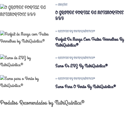
∞ EMOÇÕES
O GRANDE PORTAL DA METAMORFOSE
9/9/9
∞ RECEITAS BY NUTRIQUÂNTICA®
Parfait De Manga Com Frutos Vermelhos By
NutriQuântica®
∞ RECEITAS BY NUTRIQUÂNTICA®
Sumo De LUZ By NutriQuântica®
∞ RECEITAS BY NUTRIQUÂNTICA®
Sumo Para O Verão By NutriQuântica®
Produtos Recomendados by NutriQuântica®