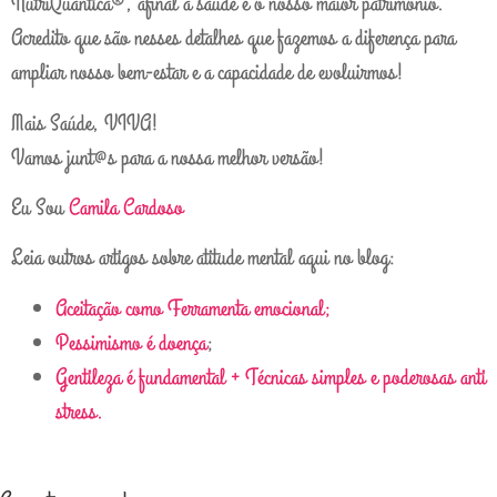
NutriQuântica®, afinal a saúde é o nosso maior património.
Acredito que são nesses detalhes que fazemos a diferença para
ampliar nosso bem-estar e a capacidade de evoluirmos!
Mais Saúde, VIVA!
Vamos junt@s para a nossa melhor versão!
Eu Sou
Camila Cardoso
Leia outros artigos sobre atitude mental aqui no blog:
Aceitação como Ferramenta emocional;
Pessimismo é doença
;
Gentileza é fundamental + Técnicas simples e poderosas anti
stress.