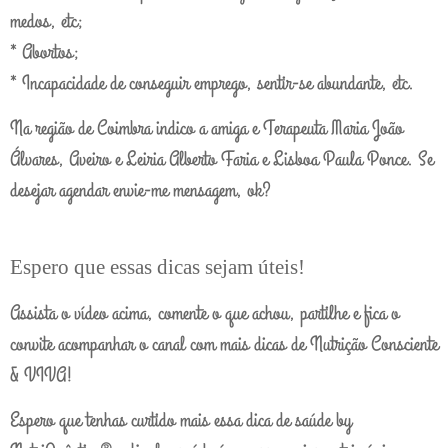
medos, etc;
* Abortos;
* Incapacidade de conseguir emprego, sentir-se abundante, etc.
Na região de Coimbra indico a amiga e Terapeuta Maria João
Álvares, Aveiro e Leiria Alberto Faria e Lisboa Paula Ponce. Se
desejar agendar envie-me mensagem, ok?
Espero que essas dicas sejam úteis!
Assista o vídeo acima, comente o que achou, partilhe e fica o
convite acompanhar o canal com mais dicas de Nutrição Consciente
& VIVA!
Espero que tenhas curtido mais essa dica de saúde by