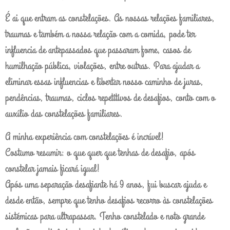
É ai que entram as constelações. As nossas relações familiares,
traumas e também a nossa relação com a comida, pode ter
influencia de antepassados que passaram fome, casos de
humilhação pública, violações, entre outras. Para ajudar a
eliminar essas influencias e libertar nosso caminho de juras,
pendências, traumas, ciclos repetitivos de desafios, conto com o
auxílio das constelações familiares.
A minha experiência com constelações é incrível!
Costumo resumir: o que quer que tenhas de desafio, após
constelar jamais ficará igual!
Após uma separação desafiante há 9 anos, fui buscar ajuda e
desde então, sempre que tenho desafios recorro às constelações
sistémicas para ultrapassar. Tenho constelado e noto grande