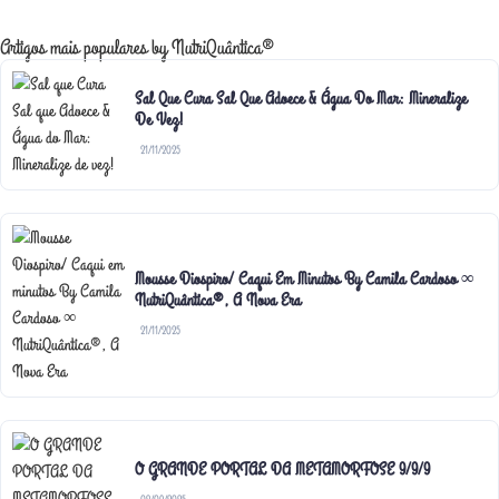
Artigos mais populares by NutriQuântica®
Sal Que Cura Sal Que Adoece & Água Do Mar: Mineralize
De Vez!
21/11/2025
Mousse Diospiro/ Caqui Em Minutos By Camila Cardoso ∞
NutriQuântica®, A Nova Era
21/11/2025
O GRANDE PORTAL DA METAMORFOSE 9/9/9