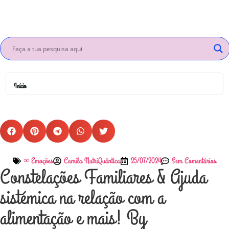
Início
∞ Emoções
Camila NutriQuântica
25/07/2024
Sem Comentários
Constelações Familiares & Ajuda
sistémica na relação com a
alimentação e mais! By