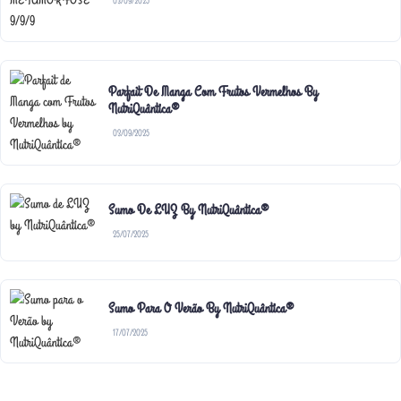
03/09/2025
Parfait De Manga Com Frutos Vermelhos By
NutriQuântica®
03/09/2025
Sumo De LUZ By NutriQuântica®
25/07/2025
Sumo Para O Verão By NutriQuântica®
17/07/2025