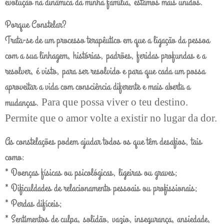
evolução na dinâmica da minha família, estamos mais unidos.
Porque Constelar?
Trata-se de um processo terapêutico em que a ligação da pessoa
com a sua linhagem, histórias, padrões, feridas profundas e a
resolver, é visto, para ser resolvido e para que cada um possa
aproveitar a vida com consciência diferente e mais aberta a
mudanças.
Para que possa viver o teu destino.
Permite que o amor volte a existir no lugar da dor.
As constelações podem ajudar todos os que têm desafios, tais
como:
* Doenças físicas ou psicológicas, ligeiras ou graves;
* Dificuldades de relacionamento pessoais ou profissionais;
* Perdas difíceis;
* Sentimentos de culpa, solidão, vazio, insegurança, ansiedade,