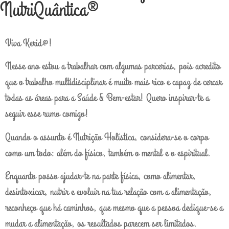
NutriQuântica®
Viva Kerid@!
Nesse ano estou a trabalhar com algumas parcerias, pois acredito
que o trabalho multidisciplinar é muito mais rico e capaz de cercar
todas as áreas para a Saúde & Bem-estar! Quero inspirar-te a
seguir esse rumo comigo!
Quando o assunto é Nutrição Holística, considera-se o corpo
como um todo: além do físico, também o mental e o espiritual.
Enquanto posso ajudar-te na parte física, como alimentar,
desintoxicar, nutrir e evoluir na tua relação com a alimentação,
reconheço que há caminhos, que mesmo que a pessoa dedique-se a
mudar a alimentação, os resultados parecem ser limitados.