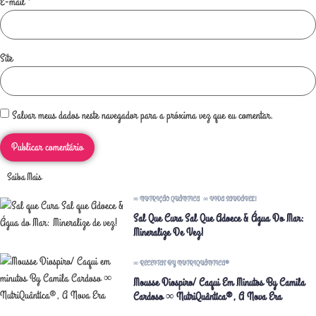
E-mail
*
Site
Salvar meus dados neste navegador para a próxima vez que eu comentar.
Saiba Mais
∞ NUTRIÇÃO QUÂNTICA
∞ VIDA SAUDÁVEL!
Sal Que Cura Sal Que Adoece & Água Do Mar:
Mineralize De Vez!
∞ RECEITAS BY NUTRIQUÂNTICA®
Mousse Diospiro/ Caqui Em Minutos By Camila
Cardoso ∞ NutriQuântica®, A Nova Era