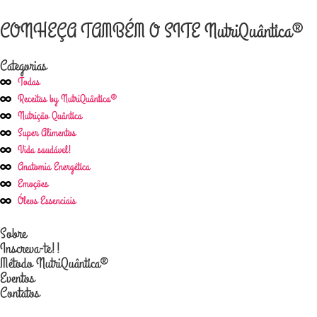
CONHEÇA TAMBÉM O SITE NutriQuântica®
Categorias
Todas
Receitas by NutriQuântica®
Nutrição Quântica
Super Alimentos
Vida saudável!
Anatomia Energética
Emoções
Óleos Essenciais
Sobre
Inscreva-te!!
Método NutriQuântica®
Eventos
Contatos