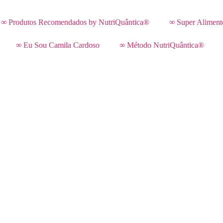
∞ Produtos Recomendados by NutriQuântica®
∞ Super Aliment
∞ Eu Sou Camila Cardoso
∞ Método NutriQuântica®