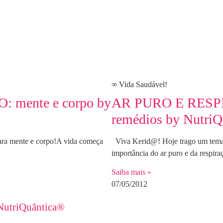
∞ Vida Saudável!
mente e corpo by
AR PURO E RESP
remédios by Nutri
ara mente e corpo!A vida começa
Viva Kerid@! Hoje trago um tema q
importância do ar puro e da respira
Saiba mais »
07/05/2012
NutriQuântica®