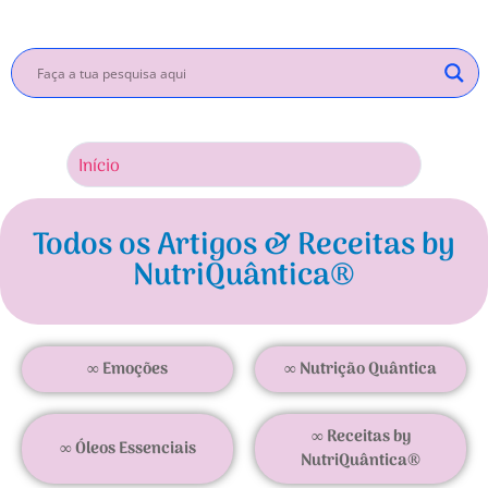
Início
Inscrev
Todos os Artigos & Receitas by
NutriQuântica®
∞ Emoções
∞ Nutrição Quântica
∞ Receitas by
∞ Óleos Essenciais
NutriQuântica®