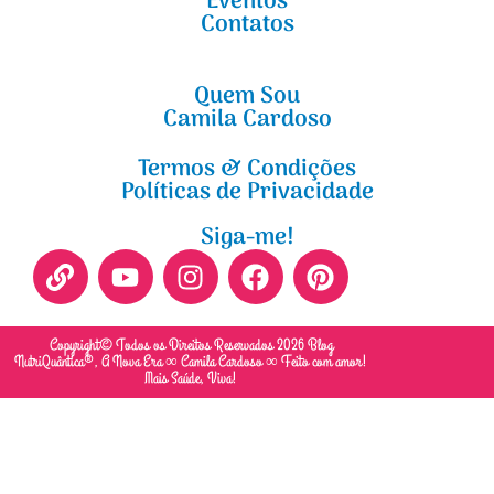
Eventos
Contatos
Quem Sou
Camila Cardoso
Termos & Condições
Políticas de Privacidade
Siga-me!
Copyright© Todos os Direitos Reservados 2026 Blog
NutriQuântica®, A Nova Era ∞ Camila Cardoso ∞ Feito com amor!
Mais Saúde, Viva!