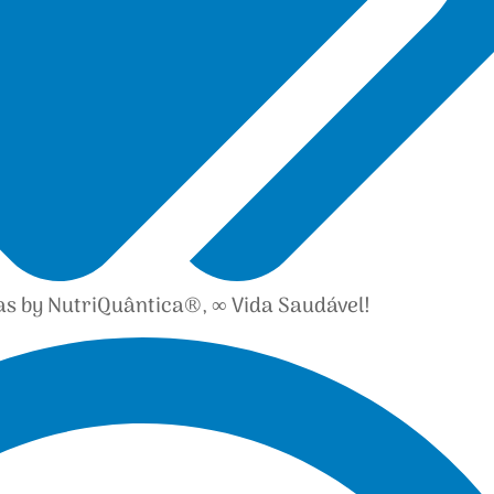
as by NutriQuântica®
,
∞ Vida Saudável!