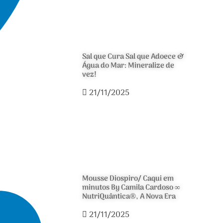
Sal que Cura Sal que Adoece &
Água do Mar: Mineralize de
vez!
21/11/2025
Mousse Diospiro/ Caqui em
minutos By Camila Cardoso ∞
NutriQuântica®, A Nova Era
21/11/2025