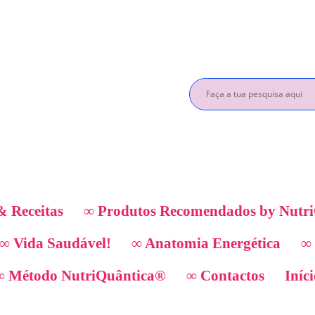
& Receitas
∞ Produtos Recomendados by Nutr
∞ Vida Saudável!
∞ Anatomia Energética
∞
∞ Método NutriQuântica®
∞ Contactos
Iníc