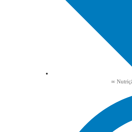
∞ Nutriç