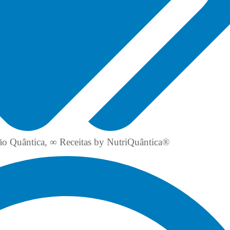
ão Quântica
,
∞ Receitas by NutriQuântica®