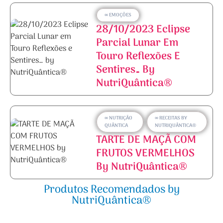
∞ EMOÇÕES
28/10/2023 Eclipse
Parcial Lunar Em
Touro Reflexões E
Sentires… By
NutriQuântica®
∞ NUTRIÇÃO
∞ RECEITAS BY
QUÂNTICA
NUTRIQUÂNTICA®
TARTE DE MAÇÃ COM
FRUTOS VERMELHOS
By NutriQuântica®
Produtos Recomendados by
NutriQuântica®