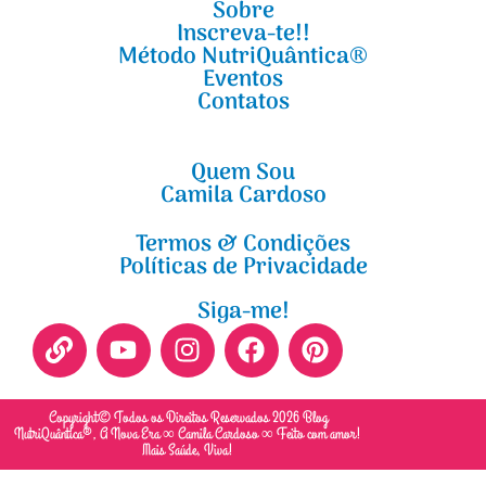
Sobre
Inscreva-te!!
Método NutriQuântica®
Eventos
Contatos
Quem Sou
Camila Cardoso
Termos & Condições
Políticas de Privacidade
Siga-me!
Copyright© Todos os Direitos Reservados 2026 Blog
NutriQuântica®, A Nova Era ∞ Camila Cardoso ∞ Feito com amor!
Mais Saúde, Viva!